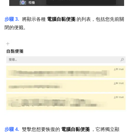
步驟 3.
將顯示各種
電腦自黏便箋
的列表，包括您先前關
閉的便籤。
步驟 4.
雙擊您想要恢復的
電腦自黏便箋
，它將獨立顯