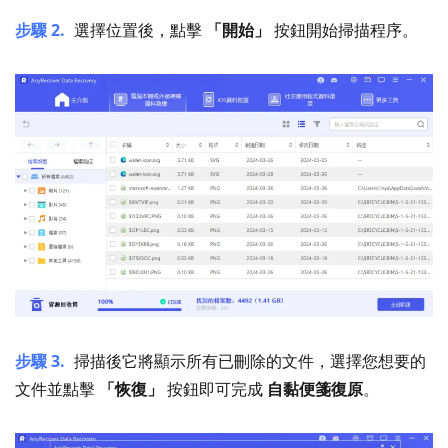
步驟 2.
選擇位置後，點擊
「開始」
按鈕開始掃描程序。
步驟 3.
掃描後它將顯示所有已刪除的文件，選擇您想要的
文件並點擊
「恢復」
按鈕即可完成
自黏便箋復原
。