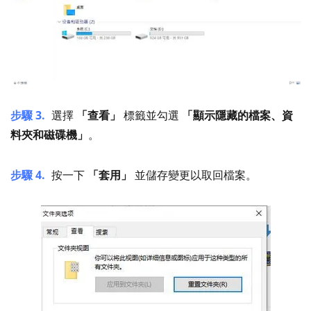
步驟 3.
選擇
「查看」
標籤並勾選
「顯示隱藏的檔案、資
料夾和磁碟機」
。
步驟 4.
按一下
「套用」
並儲存變更以取回檔案。