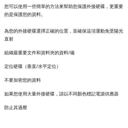
30
您可以使用一些簡單的方法來幫助您保護外接硬碟，更重要
35
的是保護您的資料。
40
45
為您的外接硬碟選擇正確的位置，並確保這項運動免受陽光
50
直射
55
組織最重要文件和資料夾的資料/備
60
65
定位硬碟（垂直/水平定位）
70
不要加密您的資料
75
80
如果您使用大量外接硬碟，請以不同顏色標記電源供應器
85
防止其過壓
90
95