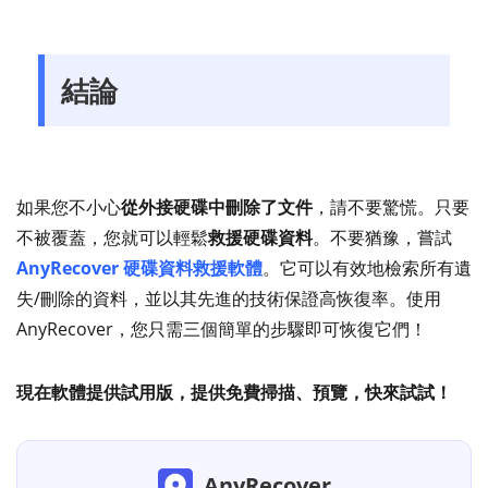
100
105
110
結論
115
3
120
8
125
如果您不小心
從外接硬碟中刪除了文件
，請不要驚慌。只要
13
3
130
不被覆蓋，您就可以輕鬆
救援硬碟資料
。不要猶豫，嘗試
18
8
135
AnyRecover 硬碟資料救援軟體
。它可以有效地檢索所有遺
23
13
140
失/刪除的資料，並以其先進的技術保證高恢復率。使用
28
18
145
AnyRecover，您只需三個簡單的步驟即可恢復它們！
33
23
150
38
28
155
現在軟體提供試用版，提供免費掃描、預覽，快來試試！
43
33
160
48
38
165
AnyRecover