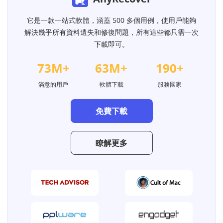
53
43
170
58
48
175
它是一款一站式軟體，涵蓋 500 多個用例，使用戶能夠
解決幾乎所有資料遺失和修復問題，所有這些都只需一次
63
53
180
下載即可。
68
58
185
73
M+
63
M+
190
+
滿意的用戶
軟體下載
服務國家
免費下載
瞭解更多