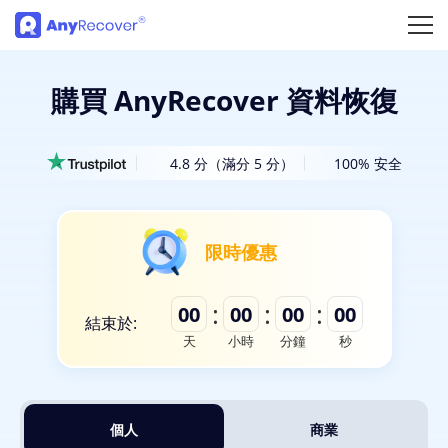
購買 AnyRecover 資料恢復
4.8 分（滿分 5 分）
100% 安全
限時優惠
:
:
:
00
00
00
00
結束於:
天
小時
分鐘
秒
個人
商業