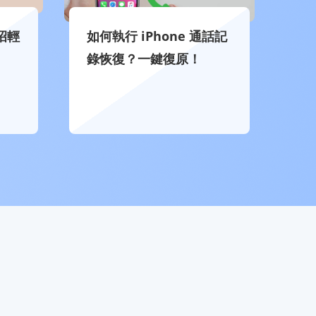
招輕
如何執行 iPhone 通話記
錄恢復？一鍵復原！