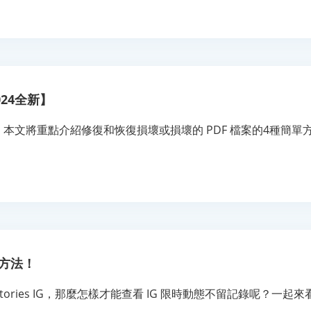
024全新】
。本文將重點介紹修復和恢復損壞或損壞的 PDF 檔案的4種簡單
種方法！
ries IG，那麼怎樣才能查看 IG 限時動態不留記錄呢？一起