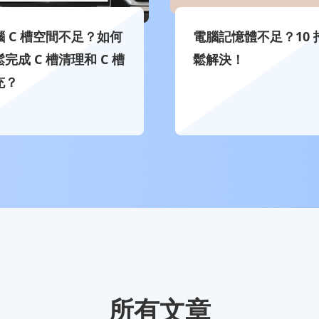
腦 C 槽空間不足？如何
電腦記憶體不足？10 
完成 C 槽清理和 C 槽
鬆解決！
充？
所有文章