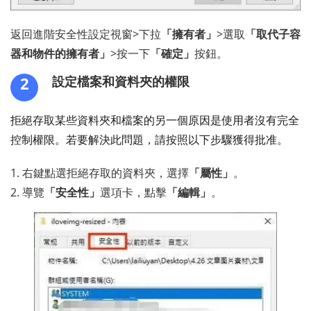
返回進階安全性設定視窗>下拉
「擁有者」
>選取
「取代子容
器和物件的擁有者」
>按一下
「確定」
按鈕。
2
設定檔案和資料夾的權限
拒絕存取某些資料夾和檔案的另一個原因是使用者沒有完全
控制權限。若要解決此問題，請按照以下步驟獲得批准。
1. 右鍵點選拒絕存取的資料夾，選擇
「屬性」
。
2. 導覽
「安全性」
選項卡，點擊
「編輯」
。