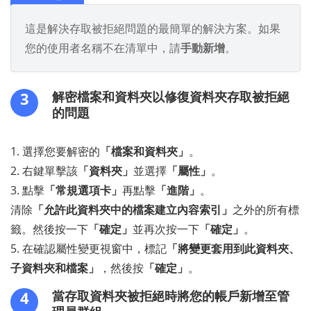
這是解決存取被拒絕問題的最簡單的解決方案。如果
您的使用者名稱不在清單中，請
手動新增
。
3
解密檔案和資料夾以修復資料夾存取被拒絕
的問題
1. 選擇您要解密的
「檔案和資料夾」
。
2. 右鍵單擊該
「資料夾」
並選擇
「屬性」
。
3. 點擊
「常規選項卡」
再點擊
「進階」
。
清除
「允許此資料夾中的檔案建立內容索引」
之外的所有標
籤。然後按一下
「確定」
並再次按一下
「確定」
。
5. 在確認屬性變更視窗中，標記
「將變更套用到此資料夾、
子資料夾和檔案」
，然後按
「確定」
。
4
當存取資料夾被拒絕時將您的帳戶新增至管