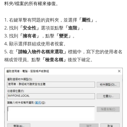
料夾/檔案的所有權來修復。
1. 右鍵單擊有問題的資料夾，並選擇
「屬性」
。
2. 找到
「安全性」
選項並點擊
「進階」
.
3. 找到
「擁有者」
，點擊
「變更」
。
4. 顯示選擇群組或使用者視窗。
5. 在
「請輸入物件名稱來選取」
標籤中，寫下您的使用者名
稱或管理員。點擊
「檢查名稱」
後按下確定。