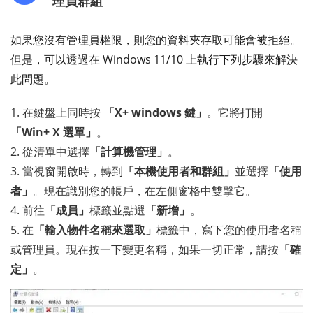
理員群組
如果您沒有管理員權限，則您的資料夾存取可能會被拒絕。
但是，可以透過在 Windows 11/10 上執行下列步驟來解決
此問題。
1. 在鍵盤上同時按
「X+ windows 鍵」
。它將打開
「Win+ X 選單」
。
2. 從清單中選擇
「計算機管理」
。
3. 當視窗開啟時，轉到
「本機使用者和群組」
並選擇
「使用
者」
。現在識別您的帳戶，在左側窗格中雙擊它。
4. 前往
「成員」
標籤並點選
「新增」
。
5. 在
「輸入物件名稱來選取」
標籤中，寫下您的使用者名稱
或管理員。現在按一下變更名稱，如果一切正常，請按
「確
定」
。