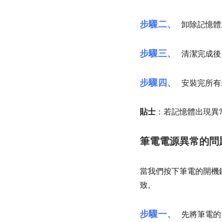
步驟二、
卸除記憶體
步驟三、
清潔完成後
步驟四、
安裝完所有
貼士
：若記憶體出現異
筆電電源異常的問
當我們按下筆電的開機
致。
步驟一、
先將筆電的