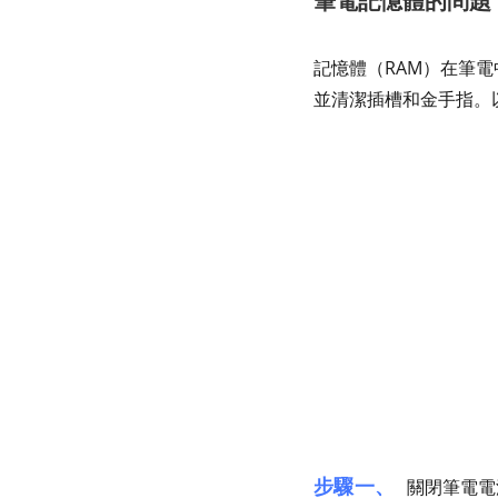
筆電記憶體的問題
記憶體（RAM）在筆
並清潔插槽和金手指。
步驟一、
關閉筆電電