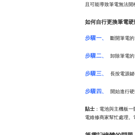
且可能導致筆電無法開
如何自行更換筆電硬
步驟一、
斷開筆電的
步驟二、
卸除筆電的
步驟三、
長按電源鍵
步驟四、
開始進行硬
貼士
：電池與主機板一
電維修商家幫忙處理。