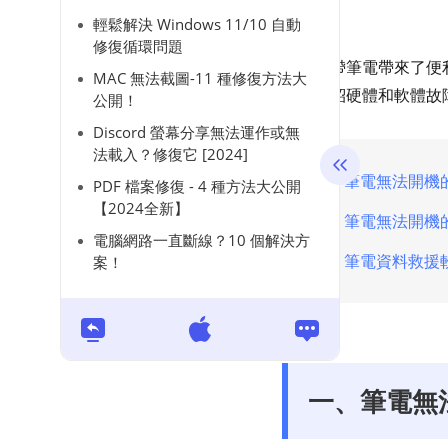
輕鬆解決 Windows 11/10 自動
修復循環問題
隨身攜帶筆電帶來了便
MAC 無法截圖-11 種修復方法大
分別介紹硬體和軟體故
公開！
Discord 螢幕分享無法運作或無
法載入？修復它 [2024]
一、筆電無法開機
PDF 檔案修復 - 4 種方法大公開
【2024全新】
二、筆電無法開機
電腦網路一直斷線？10 個解決方
三、筆電資料救援
案！
一、筆電無